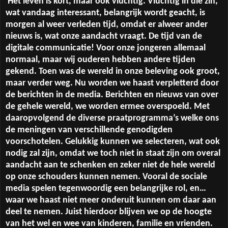
Het leven is kort, maar ook vluchtig. Vluchtig in die zin,
wat vandaag interessant, belangrijk wordt geacht, is
morgen al weer verleden tijd, omdat er alweer ander
nieuws is, wat onze aandacht vraagt. De tijd van de
digitale communicatie! Voor onze jongeren allemaal
normaal, maar wij ouderen hebben andere tijden
gekend. Toen was de wereld in onze beleving ook groot,
maar verder weg. Nu worden we haast verpletterd door
de berichten in de media. Berichten en nieuws van over
de gehele wereld, we worden ermee overspoeld. Met
daaropvolgend de diverse praatprogramma’s welke ons
de meningen van verschillende genodigden
voorschotelen. Gelukkig kunnen we selecteren, wat ook
nodig zal zijn, omdat we toch niet in staat zijn om overal
aandacht aan te schenken en zeker niet de hele wereld
op onze schouders kunnen nemen. Vooral de sociale
media spelen tegenwoordig een belangrijke rol, en…
waar we haast niet meer onderuit kunnen om daar aan
deel te nemen. Juist hierdoor blijven we op de hoogte
van het wel en wee van kinderen, familie en vrienden.