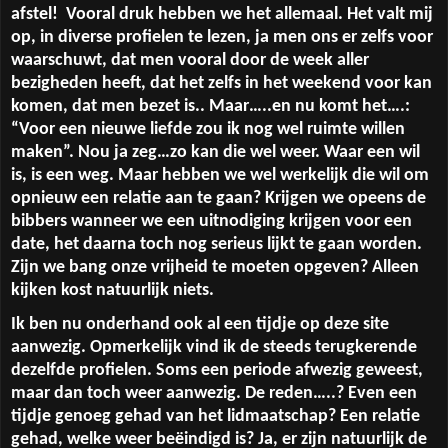
afstel!
Vooral druk hebben we het allemaal. Het valt mij
op, in diverse profielen te lezen, ja men ons er zelfs voor
waarschuwt, dat men vooral door de week aller
bezigheden heeft, dat het zelfs in het weekend voor kan
komen, dat men bezet is.. Maar…..en nu komt het….:
“Voor een nieuwe liefde zou ik nog wel ruimte willen
maken”. Nou ja zeg…zo kan die wel weer. Waar een wil
is, is een weg. Maar hebben we wel werkelijk die wil om
opnieuw een relatie aan te gaan? Krijgen we opeens de
bibbers wanneer we een uitnodiging krijgen voor een
date, het daarna toch nog serieus lijkt te gaan worden.
Zijn we bang onze vrijheid te moeten opgeven? Alleen
kijken kost natuurlijk niets.
Ik ben nu onderhand ook al een tijdje op deze site
aanwezig. Opmerkelijk vind ik de steeds terugkerende
dezelfde profielen. Soms een periode afwezig geweest,
maar dan toch weer aanwezig. De reden…..? Even een
tijdje genoeg gehad van het lidmaatschap? Een relatie
gehad, welke weer beëindigd is? Ja, er zijn natuurlijk de