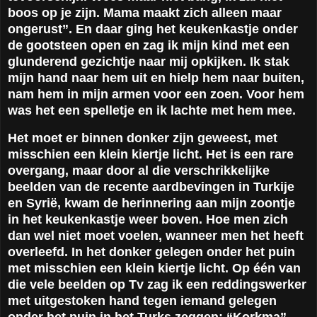
boos op je zijn. Mama maakt zich alleen maar
ongerust”. En daar ging het keukenkastje onder
de gootsteen open en zag ik mijn kind met een
glunderend gezichtje naar mij opkijken. Ik stak
mijn hand naar hem uit en hielp hem naar buiten,
nam hem in mijn armen voor een zoen. Voor hem
was het een spelletje en ik lachte met hem mee.
Het moet er binnen donker zijn geweest, met
misschien een klein kiertje licht. Het is een rare
overgang, maar door al die verschrikkelijke
beelden van de recente aardbevingen in Turkije
en Syrië, kwam de herinnering aan mijn zoontje
in het keukenkastje weer boven. Hoe men zich
dan wel niet moet voelen, wanneer men het heeft
overleefd. In het donker gelegen onder het puin
met misschien een klein kiertje licht. Op één van
die vele beelden op Tv zag ik een reddingswerker
met uitgestoken hand tegen iemand gelegen
onder het puin in het Turks zeggen: “Korkma”,