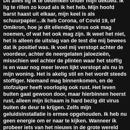
Dit alles lig ik te bedenken onder mijn dekbed. Ik
lig te rillen zo koud als ik het heb. Mijn hoofd
barst haast uit elkaar, mijn keel is als
schuurpapier…Ik heb Corona, of Covid 19, of
Omikron, hoe je dit ellendige virus ook mag
noemen, of wat het ook mag zijn. Ik weet het niet,
het is alleen de uitslag van de test die mij bewees
dat ik positief was. Ik voel mij verstopt achter de
voordeur, achter de neergelaten jaloezieën,
misschien wel achter de plinten waar het stoffig
is en waar nog meer leven lijkt verstopt als nu in
mijn woning. Het is akelig stil en het wordt steeds
stoffiger. Niemand mag binnenkomen, en de
stofzuiger heeft voorlopig ook rust. Het leven
buiten gaat gewoon door, maar hierbinnen heerst
rust, alleen mijn lichaam is hard bezig dit virus
buiten de deur te krijgen. Zelfs mijn
geluidsinstallatie is ermee opgehouden. Ik heb nu
geen energie om er naar te kijken. Wanneer ik
probeer iets van het nieuws in de grote wereld