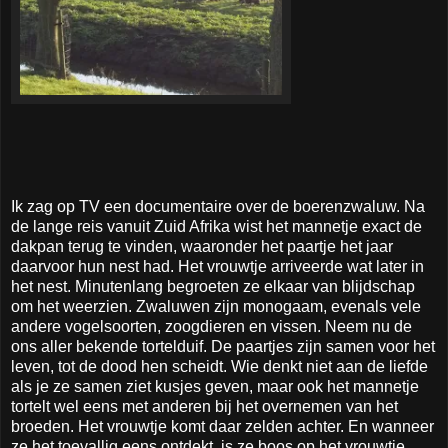
Ik zag op TV een documentaire over de boerenzwaluw. Na
de lange reis vanuit Zuid Afrika wist het mannetje exact de
dakpan terug te vinden, waaronder
het paartje het jaar
daarvoor hun nest had. Het vrouwtje arriveerde wat later in
het nest. Minutenlang begroeten ze elkaar van blijdschap
om het weerzien. Zwaluwen zijn monogaam, evenals vele
andere vogelsoorten, zoogdieren en vissen. Neem nu de
ons aller bekende tortelduif. De paartjes zijn samen voor het
leven, tot de dood hen scheidt. Wie denkt niet aan de liefde
als je ze samen ziet kusjes geven, maar ook het mannetje
tortelt wel eens met anderen bij het overnemen van het
broeden. Het vrouwtje komt daar zelden achter. En wanneer
ze het toevallig eens ontdekt, is ze boos op het vrouwtje.