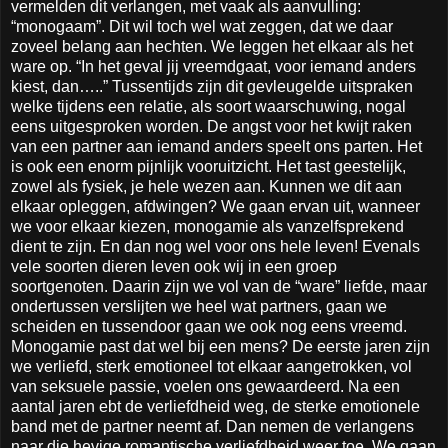
vermelden dit verlangen, met vaak als aanvulling:
“monogaam”. Dit wil toch wel wat zeggen, dat we daar
zoveel belang aan hechten. We leggen het elkaar als het
ware op. “In het geval jij vreemdgaat, voor iemand anders
kiest, dan…..” Tussentijds zijn dit gevleugelde uitspraken
welke tijdens een relatie, als soort waarschuwing, nogal
eens uitgesproken worden. De angst voor het kwijt raken
van een partner aan iemand anders speelt ons parten. Het
is ook een enorm pijnlijk vooruitzicht. Het tast geestelijk,
zowel als fysiek, je hele wezen aan. Kunnen we dit aan
elkaar opleggen, afdwingen? We gaan ervan uit, wanneer
we voor elkaar kiezen, monogamie als vanzelfsprekend
dient te zijn. En dan nog wel voor ons hele leven! Evenals
vele soorten dieren leven ook wij in een groep
soortgenoten. Daarin zijn we vol van de “ware” liefde, maar
ondertussen verslijten we heel wat partners, gaan we
scheiden en tussendoor gaan we ook nog eens vreemd.
Monogamie past dat wel bij een mens? De eerste jaren zijn
we verliefd, sterk emotioneel tot elkaar aangetrokken, vol
van seksuele passie, voelen ons gewaardeerd. Na een
aantal jaren ebt de verliefdheid weg, de sterke emotionele
band met de partner neemt af. Dan nemen de verlangens
naar die hevige romantische verliefdheid weer toe. We gaan