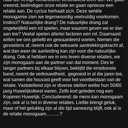
vreemd, beëindigen onze relatie en gaan opnieuw een
relatie aan. De cyclus herhaalt zich. Deze seriële
monogamie zien we tegenwoordig veelvuldig voorkomen.
Instinct? Natuurlijke drang? De natuurlijke drang zal
ongetwijfeld een rol spelen, maar waarom geven we er dan
aan toe? Veelal spelen allerlei factoren een rol. Daarnaast
willen we ons geliefd en gewaardeerd voelen. Nemen die
gevoelens af, neemt ook de seksuele aantrekkingskracht af,
wat dan weer de aanleiding kan zijn voor die natuurlijke
drang. Ook al hebben we in ons leven diverse relaties, we
zijn monogaam aan de partner van dat moment. Des te
langer partners bij elkaar blijven, beklijfd die emotionele
band, neemt de vertrouwdheid, gegroeid in al die jaren toe,
wat samen die houvast geeft voor het voortbestaan van de
relatie. Vaststellend zijn er diverse stellen welke hun 50/60
jarig Huwelijksfeest vieren. Zelfs kort geleden nog een
Koperen Huwelijk. Concluderend: de mens kan monogaam
zijn, ook al is het in diverse relaties. Liefde brengt geluk,
maar of het gelukkig zijn al die tijd aanwezig blijft, ook al is
de relatie monogaam………?