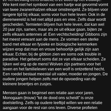
Wie kent niet het symbool van een hartje wat gevormd vormt
van twee zwanenhalzen elkaar omstrengeld. Ze blijven voor
langere tijd bij elkaar, soms voor hun hele leven. Ook in de
dierenwereld is het niet altijd pais en vree. Zelfs daar wordt
gescheiden. Termieten blijven hun hele leven, dat kan wel
20 jaar zijn, samen, maar als ze uit elkaar gaan, bijten ze
zelfs elkaars antennes af. Een vechtscheiding! Gibbons zijn
het meest verwant aan de mens. Ze vormen een sterke
band met elkaar en fysieke en biologische kenmerken
wijzen erop dat man en vrouw behoorlijk gelijk zijn aan
elkaar. Echter, bij de gibbon zien we soms ook trouble in
paradise. Het gebeurt soms dat ze van elkaar scheiden. Ze
lijken wel erg op de mens! Wolven zijn partners voor het
leven en het familieleven van een wolf is ontzettend hecht.
Een roedel bestaat meestal uit vader, moeder en jongen. De
oudere jongen helpen zelfs met de opvoeding van de
kleinere broertjes en zusjes.
Mensen gaan in beginsel een relatie aan voor jaren.
Monogaam (trouw) “tot de dood ons scheidt” is onze
doelstelling. Zelfs op oudere leeftijd willen we een relatie
aangaan voor de rest van ons leven. Diverse profielen