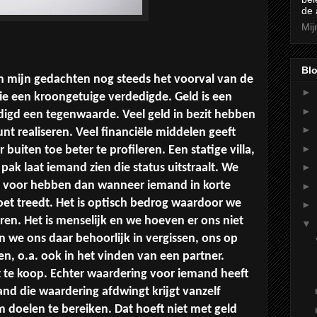
de 
Mij
Blo
In mijn gedachten nog steeds het voorval van de
►
ie een kroongetuige verdedigde. Geld is een
►
digd een tegenwaarde. Veel geld in bezit hebben
►
nt realiseren. Veel financiële middelen geeft
►
buiten toe beter te profileren. Een statige villa,
 pak laat iemand zien die status uitstraalt. We
►
g voor hebben dan wanneer iemand in korte
►
oet treedt. Het is optisch bedrog waardoor we
►
ren. Het is menselijk en we hoeven er ons niet
▼
 we ons daar behoorlijk in vergissen, ons op
en, o.a. ook in het vinden van een partner.
et te koop. Echter waardering voor iemand heeft
nd die waardering afdwingt krijgt vanzelf
 doelen te bereiken. Dat hoeft niet met geld