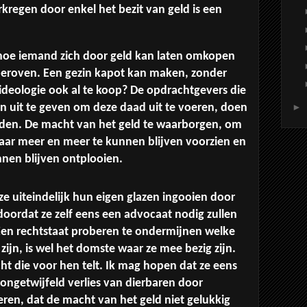
regen door enkel het bezit van geld is een
 hoe iemand zich door geld kan laten omkopen
beroven. Een gezin kapot kan maken, zonder
s ideologie ook al te koop? De opdrachtgevers die
n uit te geven om deze daad uit te voeren, doen
►
lden. De macht van het geld te waarborgen, om
naar meer en meer te kunnen blijven voorzien en
unnen blijven ontplooien.
ze uiteindelijk hun eigen glazen ingooien door
oordat ze zelf eens een advocaat nodig zullen
en rechtstaat proberen te ondermijnen welke
ijn, is wel het domste waar ze mee bezig zijn.
cht die voor hen telt. Ik mag hopen dat ze eens
ongetwijfeld verlies van dierbaren door
eren, dat de macht van het geld niet gelukkig