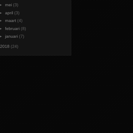
►
mei
(3)
►
april
(3)
►
maart
(4)
►
februari
(8)
►
januari
(7)
2018
(24)