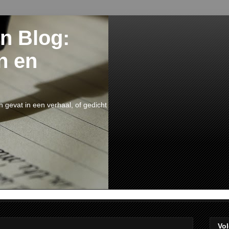
n Blog:
n en
n gevat in een verhaal, of gedicht
Vol