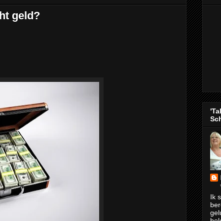
ht geld?
'Ta
Sch
Ik 
ber
gel
bel