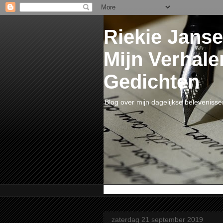
Riekie Janse
Mijn Verhale
Gedichten
Blog over mijn dagelijkse belevenisse
zaterdag 21 september 2019