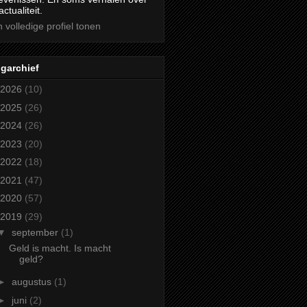
actualiteit.
n volledige profiel tonen
garchief
2026
(10)
2025
(26)
2024
(26)
2023
(20)
2022
(18)
2021
(47)
2020
(57)
2019
(29)
▼
september
(1)
Geld is macht. Is macht
geld?
►
augustus
(1)
►
juni
(2)