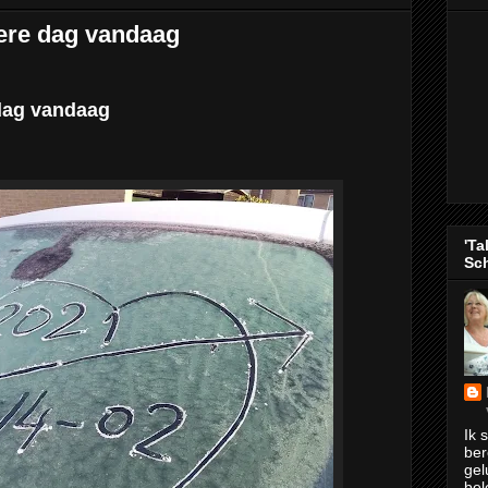
dere dag vandaag
 dag vandaag
'Ta
Sch
Ik 
ber
gel
bel