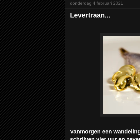
donderdag 4 februari 2021
Levertraan...
Vanmorgen een wandeling 
schrijven vier uur en zev