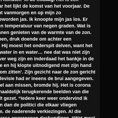
r het lijkt de komst van het voorjaar. De
ht vanmorgen en op mijn zo
orden jas. Ik knoopte mijn jas los. Er
en temperatuur van negen graden. Wat is
nnen genieten van de warmte van de zon.
lopen, druk doende om achter een
. Hij moest het onderspit delven, want het
water in en water… nee dat was niet zijn
 ver weg zijn en inderdaad het bankje in de
e en hij klopte uitnodigend met zijn hand
om zitten’. Zijn gezicht naar de zon gericht
televisie had er ineens de brui aangegeven.
eel aan missen, bromde hij. Het is corona
rhaaldelijk terugkerende beelden van die
t gezet. “Iedere keer weer ondervind ik
n dan de politici die elkaar vliegen
m. de naderende verkiezingen. Al die