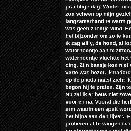
prachtige dag. Winter, maa
zon scheen op mijn gezic
langzamerhand te warm gew
was geen zuchtje wind. E
het bijzonder om zo te ku
Ik zag Billy, de hond, al 
waterhoentje aan te zitten
waterhoentje vluchtte het 
ding. Zijn baasje kon niet
verte was bezet. Ik naderd
op de plaats naast zich: ‘k
begon hij te praten. Zijn 
Nu zal ik er heus niet zov
voor en na. Vooral die he
arm waarin een spuit word
het bijna aan den lijve”.
E
proberen af te vangen i.v.