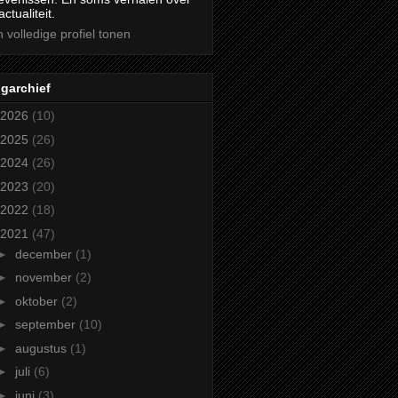
actualiteit.
n volledige profiel tonen
garchief
2026
(10)
2025
(26)
2024
(26)
2023
(20)
2022
(18)
2021
(47)
►
december
(1)
►
november
(2)
►
oktober
(2)
►
september
(10)
►
augustus
(1)
►
juli
(6)
►
juni
(3)