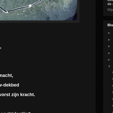
de 
Mij
Blo
►
►
,
►
►
►
▼
nacht,
uw-dekbed
orst zijn kracht.