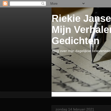
Riekie Janse
Mijn Verhale
Gedichten
Blog over mijn dagelijkse belevenisse
zondag 14 februari 2021