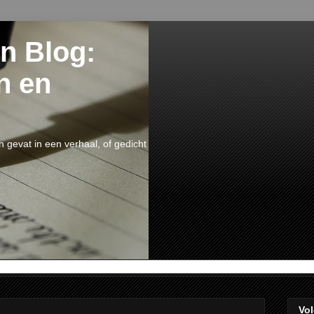
n Blog:
n en
n gevat in een verhaal, of gedicht
Vol