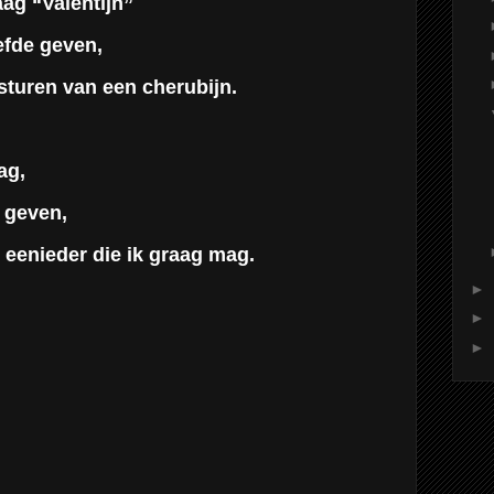
ag “Valentijn”
efde geven,
sturen van een cherubijn.
ag,
 geven,
 eenieder die ik graag mag.
►
►
►