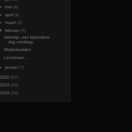
►
mei
(4)
►
april
(6)
►
maart
(2)
▼
februari
(3)
Valentijn, een bijzondere
dag vandaag
Winterbeelden
Levertraan...
►
januari
(7)
2020
(57)
2019
(29)
2018
(24)