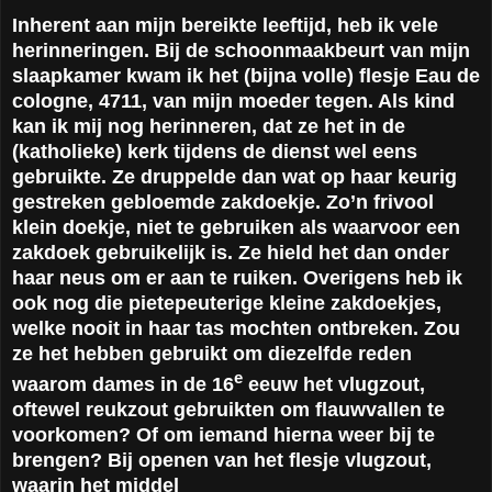
Inherent aan mijn bereikte leeftijd, heb ik vele
herinneringen. Bij de schoonmaakbeurt van mijn
slaapkamer kwam ik het (bijna volle) flesje Eau de
cologne, 4711, van mijn moeder tegen. Als kind
kan ik mij nog herinneren, dat ze het in de
(katholieke) kerk tijdens de dienst wel eens
gebruikte. Ze druppelde dan wat op haar keurig
gestreken gebloemde zakdoekje. Zo’n frivool
klein doekje, niet te gebruiken als waarvoor een
zakdoek gebruikelijk is. Ze hield het dan onder
haar neus om er aan te ruiken. Overigens heb ik
ook nog die pietepeuterige kleine zakdoekjes,
welke nooit in haar tas mochten ontbreken. Zou
ze het hebben gebruikt om diezelfde reden
e
waarom dames in de 16
eeuw het vlugzout,
oftewel reukzout gebruikten om flauwvallen te
voorkomen? Of om iemand hierna weer bij te
brengen? Bij openen van het flesje vlugzout,
waarin het middel