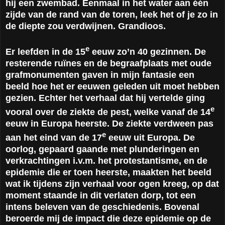
hij een zwembad. Eenmaal in het water aan één
zijde van de rand van de toren, leek het of je zo in
de diepte zou verdwijnen. Grandioos.
e
Er leefden in de 15
eeuw zo’n 40 gezinnen. De
resterende ruïnes en de begraafplaats met oude
grafmonumenten gaven in mijn fantasie een
beeld hoe het er eeuwen geleden uit moet hebben
gezien. Echter het verhaal dat hij vertelde ging
e
vooral over de ziekte de pest, welke vanaf de 14
eeuw in Europa heerste. De ziekte verdween pas
e
aan het eind van de 17
eeuw uit Europa. De
oorlog, gepaard gaande met plunderingen en
verkrachtingen i.v.m. het protestantisme, en de
epidemie die er toen heerste, maakten het beeld
wat ik tijdens zijn verhaal voor ogen kreeg, op dat
moment staande in dit verlaten dorp, tot een
intens beleven van de geschiedenis. Bovenal
beroerde mij de impact die deze epidemie op de